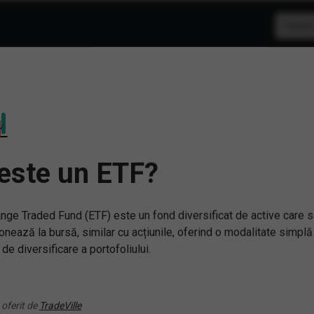
iShares Global Inflat
UCITS ETF
Simbol:
IUS5
| Ultimul update:
06/08/2026
este un ETF?
PIAȚĂ ÎNCHISĂ
PREȚ PIAȚĂ
nge Traded Fund (ETF) este un fond diversificat de active care 
143.19
onează la bursă, similar cu acțiunile, oferind o modalitate simplă
 de diversificare a portofoliului.
VARIAȚIE ANUALĂ
2.58%
Sursa: Frankfurt Stock Exchange
 oferit de
TradeVille