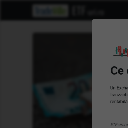
Ce 
Un Excha
tranzacți
rentabilă
ETF-uri.ro