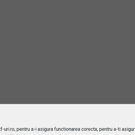
Cumpără/Vinde
 de stat emise de catre economiile dezvoltate al car
ica in structura ETF-ului (45%), urmate de Marea Br
esteste cupoanele.
 Linked Govt Bond UCITS ETF
d Government Inflation-Linked Bond Index
-uri.ro, pentru a-i asigura functionarea corecta, pentru a-ti asigu