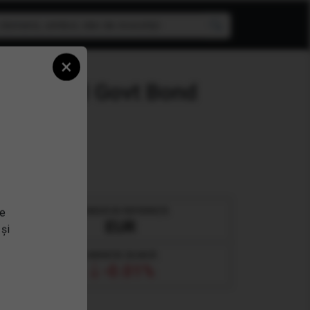
×
ion Linked Govt Bond
MONEDĂ DE REFERINȚĂ
se
EUR
 și
VARIAȚIE ZILNICĂ
-0.01%