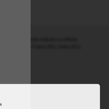
or principal este indexat cu inflatia.
itanie (29%), Franta (8%), Italia (6%),
ra