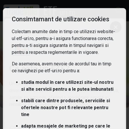
Consimtamant de utilizare cookies
×
Colectam anumite date in timp ce utilizezi website-
ul etf-uri.ro, pentru a-i asigura functionarea corecta,
pentru a-ti asigura siguranta in timpul navigarii si
pentru a respecta reglementarile in vigoare.
De asemenea, avem nevoie de acordul tau in timp
Ce este un ETF?
ce navighezi pe etf-uri.ro pentru a:
studia modul în care utilizezi site-ul nostru
Un Exchange Traded Fund (ETF) este un fond
si alte servicii pentru a le putea imbunatati
diversificat de active care se tranzacționează la bursă,
similar cu acțiunile, oferind o modalitate simplă și
stabili care dintre produsele, serviciile si
rentabilă de diversificare a portofoliului.
ofertele noastre pot fi relevante pentru
tine
iShares Core EUR Corp Bond UCITS
ETF EUR (Dist)
adapta mesajele de marketing pe care le
ETF-uri.ro oferit de
TradeVille