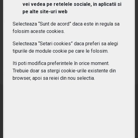
vei vedea pe retelele sociale, in aplicatii si
Simbol:
EUN5
| Ultimul update:
05/08/2026
pe alte site-uri web
PIAȚĂ DESCHISĂ
Selecteaza “Sunt de acord” daca este in regula sa
folosim aceste cookies.
PREȚ PIAȚĂ
MONEDĂ DE REFERINȚĂ
118.12
EUR
Selecteaza “Setari cookies” daca preferi sa alegi
tipurile de module cookie pe care le folosim.
VARIAȚIE ANUALĂ
VARIAȚIE ZILNICĂ
-2.02%
0.04%
Iti poti modifica preferintele în orice moment.
Trebuie doar sa stergi cookie-urile existente din
Sursa: Irish
browser, apoi sa reiei din nou selectia.
Indicele Bloomberg Euro Corporate Bond
urmareste obligatiunile corporative denominate
in euro de la emitenti industriali, de utilitati
financiare emise public pe pietele interne de