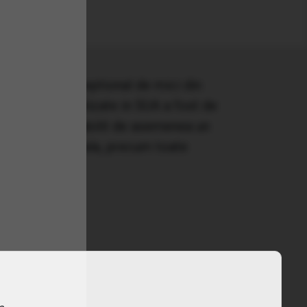
dobanzilor exceptional de mici din
chizitiilor realizate in SUA a fost de
zactiilor a stabilit de asemenea un
r Rezerva Federala, precum toate
ieftini.