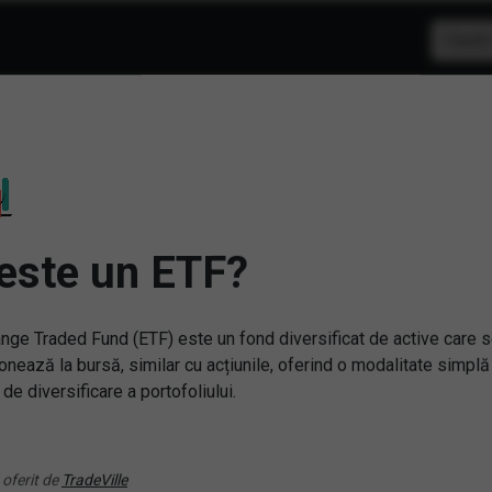
IndexIQ ARB Merger 
Simbol:
MNA
| Ultimul update:
06/08/2026
PIAȚĂ ÎNCHISĂ
este un ETF?
PREȚ PIAȚĂ
36.68
nge Traded Fund (ETF) este un fond diversificat de active care 
onează la bursă, similar cu acțiunile, oferind o modalitate simplă
VARIAȚIE ANUALĂ
3.34%
 de diversificare a portofoliului.
Sursa: New York Stock Exchange
 oferit de
TradeVille