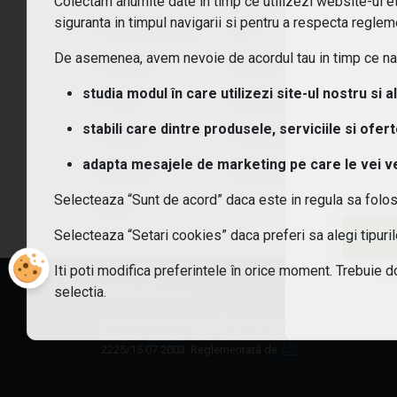
Colectam anumite date in timp ce utilizezi website-ul etf
siguranta in timpul navigarii si pentru a respecta regleme
Clasă de active:
ETF
De asemenea, avem nevoie de acordul tau in timp ce navi
Regiune:
Global
studia modul în care utilizezi site-ul nostru si a
Piata:
NYSE/ARCA
stabili care dintre produsele, serviciile si ofer
Sector:
Teme diverse
adapta mesajele de marketing pe care le vei vede
Emitent:
IndexIQ
Selecteaza “Sunt de acord” daca este in regula sa folo
KIID
Selecteaza “Setari cookies” daca preferi sa alegi tipur
Iti poti modifica preferintele în orice moment. Trebuie d
selectia.
© 2026 ETF-uri.ro
Investiția în instrumente financiare presupune riscuri speci
fără risc
(citește)
. SSIF Tradeville SA, Bulevardul Pierre de C
2225/15.07.2003. Reglementată de
ASF
.