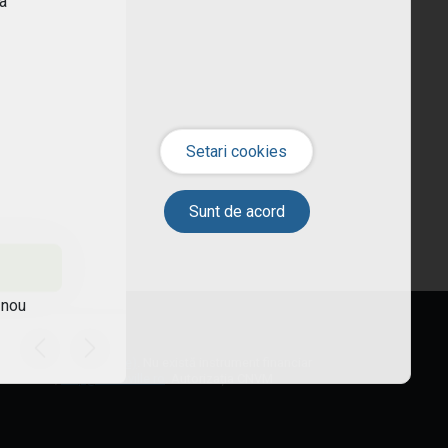
ra
 nou
ormanței viitoare
(citește)
. Nu există instrument financiar
1 318 75 55,
help@tradeville.ro
. Autorizația CNVM