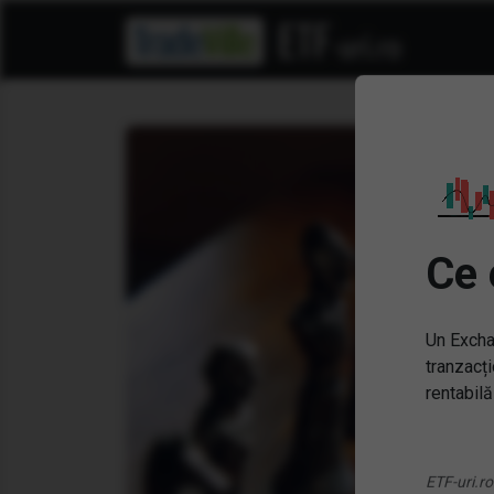
Ce 
Un Excha
tranzacți
rentabilă
ETF-uri.ro