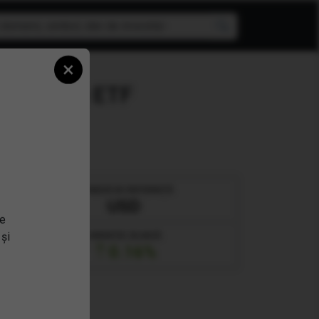
×
Arbitrage ETF
MONEDĂ DE REFERINȚĂ
USD
se
 și
VARIAȚIE ZILNICĂ
0.16%