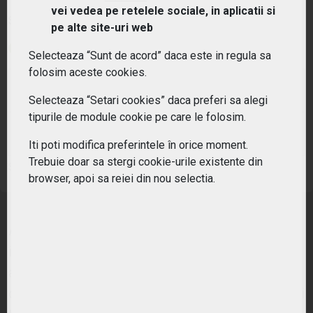
vei vedea pe retelele sociale, in aplicatii si
Simbol:
T3KE
| Ultimul update:
06/08/2026
pe alte site-uri web
PIAȚĂ DESCHISĂ
Selecteaza “Sunt de acord” daca este in regula sa
folosim aceste cookies.
PREȚ PIAȚĂ
MONEDĂ DE REFERINȚĂ
16.61
EUR
Selecteaza “Setari cookies” daca preferi sa alegi
tipurile de module cookie pe care le folosim.
VARIAȚIE ANUALĂ
VARIAȚIE ZILNICĂ
19.24%
-1.42%
Iti poti modifica preferintele în orice moment.
Trebuie doar sa stergi cookie-urile existente din
Sursa: Frankfurt Stock Exchange
browser, apoi sa reiei din nou selectia.
Acest ETF include peste 100 de companii
internationale care sunt deja lideri in robotica si
automatizari, cloud computing, big data,
cybersecurity, mobilitatea viitorului, genomica si