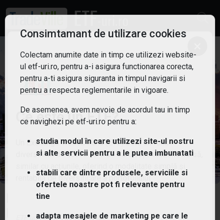
Consimtamant de utilizare cookies
×
Colectam anumite date in timp ce utilizezi website-
ul etf-uri.ro, pentru a-i asigura functionarea corecta,
pentru a-ti asigura siguranta in timpul navigarii si
pentru a respecta reglementarile in vigoare.
De asemenea, avem nevoie de acordul tau in timp
Ce este un ETF?
ce navighezi pe etf-uri.ro pentru a:
studia modul în care utilizezi site-ul nostru
Un Exchange Traded Fund (ETF) este un fond
si alte servicii pentru a le putea imbunatati
diversificat de active care se tranzacționează la bursă,
similar cu acțiunile, oferind o modalitate simplă și
stabili care dintre produsele, serviciile si
rentabilă de diversificare a portofoliului.
ofertele noastre pot fi relevante pentru
HANetf HAN-GINS Tech Megatrend
tine
Equal Weight UCITS ETF
adapta mesajele de marketing pe care le
ETF-uri.ro oferit de
TradeVille