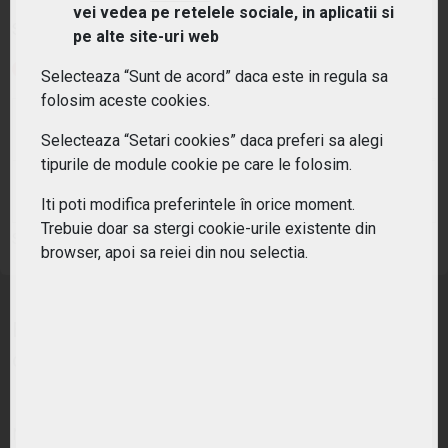
vei vedea pe retelele sociale, in aplicatii si
Simbol:
DXS3
| Ultimul update:
04/08/2026
pe alte site-uri web
PIAȚĂ ÎNCHISĂ
Selecteaza “Sunt de acord” daca este in regula sa
folosim aceste cookies.
PREȚ PIAȚĂ
MONEDĂ DE REFERINȚĂ
4.79
EUR
Selecteaza “Setari cookies” daca preferi sa alegi
tipurile de module cookie pe care le folosim.
VARIAȚIE ANUALĂ
VARIAȚIE ZILNICĂ
-12.91%
-1.64%
Iti poti modifica preferintele în orice moment.
Trebuie doar sa stergi cookie-urile existente din
Sursa: Frankfurt Stock Exchange
browser, apoi sa reiei din nou selectia.
Expunere short la cele mai mari 500 de
companii listate in SUA.
Nume: