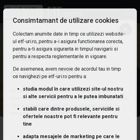
Consimtamant de utilizare cookies
×
Colectam anumite date in timp ce utilizezi website-
ul etf-uri.ro, pentru a-i asigura functionarea corecta,
pentru a-ti asigura siguranta in timpul navigarii si
pentru a respecta reglementarile in vigoare.
De asemenea, avem nevoie de acordul tau in timp
Ce este un ETF?
ce navighezi pe etf-uri.ro pentru a:
studia modul în care utilizezi site-ul nostru
Un Exchange Traded Fund (ETF) este un fond
si alte servicii pentru a le putea imbunatati
diversificat de active care se tranzacționează la bursă,
similar cu acțiunile, oferind o modalitate simplă și
stabili care dintre produsele, serviciile si
rentabilă de diversificare a portofoliului.
ofertele noastre pot fi relevante pentru
tine
DB X-TRACKERS S P 500 INVERSE
DAILY UCITS
adapta mesajele de marketing pe care le
ETF-uri.ro oferit de
TradeVille