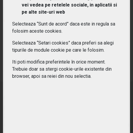
vei vedea pe retelele sociale, in aplicatii si
Simbol:
XTZS
| Ultimul update:
04/08/2026
pe alte site-uri web
PIAȚĂ ÎNCHISĂ
Selecteaza “Sunt de acord” daca este in regula sa
folosim aceste cookies.
PREȚ PIAȚĂ
MONEDĂ DE REFERINȚĂ
1.06
EUR
Selecteaza “Setari cookies” daca preferi sa alegi
tipurile de module cookie pe care le folosim.
VARIAȚIE ANUALĂ
VARIAȚIE ZILNICĂ
-71.73%
-5.36%
Iti poti modifica preferintele în orice moment.
Trebuie doar sa stergi cookie-urile existente din
Sursa: XETRA
browser, apoi sa reiei din nou selectia.
CoinShares Physical Staked Tezos ETP este un
produs financiar 100% sustinut fizic cu tokenuri
XTZ, care permite investitorilor sa obtina
expunere directa la reteaua Tezos, beneficiind in