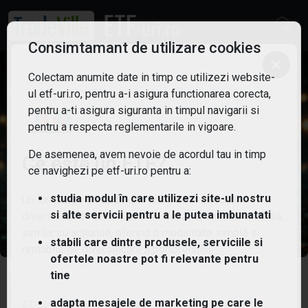
Consimtamant de utilizare cookies
×
Colectam anumite date in timp ce utilizezi website-
ul etf-uri.ro, pentru a-i asigura functionarea corecta,
pentru a-ti asigura siguranta in timpul navigarii si
pentru a respecta reglementarile in vigoare.
De asemenea, avem nevoie de acordul tau in timp
Ce este un ETF?
ce navighezi pe etf-uri.ro pentru a:
studia modul în care utilizezi site-ul nostru
Un Exchange Traded Fund (ETF) este un fond
si alte servicii pentru a le putea imbunatati
diversificat de active care se tranzacționează la bursă,
similar cu acțiunile, oferind o modalitate simplă și
stabili care dintre produsele, serviciile si
rentabilă de diversificare a portofoliului.
ofertele noastre pot fi relevante pentru
CoinShares Physical Staked Tezos
tine
ETP
adapta mesajele de marketing pe care le
ETF-uri.ro oferit de
TradeVille