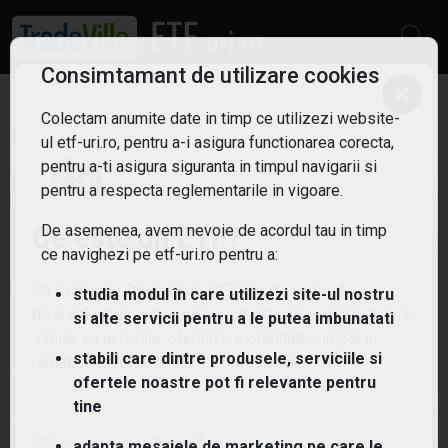
Consimtamant de utilizare cookies
×
Colectam anumite date in timp ce utilizezi website-
ETF-uri SUA
Filtreaza
2
ul etf-uri.ro, pentru a-i asigura functionarea corecta,
pentru a-ti asigura siguranta in timpul navigarii si
pentru a respecta reglementarile in vigoare.
Ce este un ETF?
De asemenea, avem nevoie de acordul tau in timp
ce navighezi pe etf-uri.ro pentru a:
Un Exchange Traded Fund (ETF) este un fond
studia modul în care utilizezi site-ul nostru
diversificat de active care se tranzacționează la bursă,
si alte servicii pentru a le putea imbunatati
similar cu acțiunile, oferind o modalitate simplă și
stabili care dintre produsele, serviciile si
rentabilă de diversificare a portofoliului.
ofertele noastre pot fi relevante pentru
tine
(ZPDM) SPDR S&P U.S. Materials Select Sector
UCITS ETF
ETF-uri.ro oferit de
TradeVille
adapta mesajele de marketing pe care le