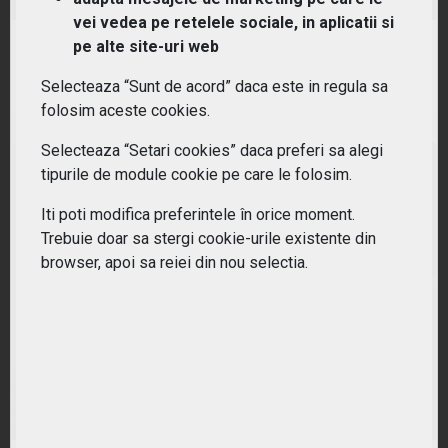
vei vedea pe retelele sociale, in aplicatii si
pe alte site-uri web
RANDAMENT PE UN AN
19.43%
Selecteaza “Sunt de acord” daca este in regula sa
folosim aceste cookies.
Selecteaza “Setari cookies” daca preferi sa alegi
tipurile de module cookie pe care le folosim.
Iti poti modifica preferintele în orice moment.
Trebuie doar sa stergi cookie-urile existente din
browser, apoi sa reiei din nou selectia.
(ITB) iShares Dow Jones U.S. Home Construction
Index Fund ETF