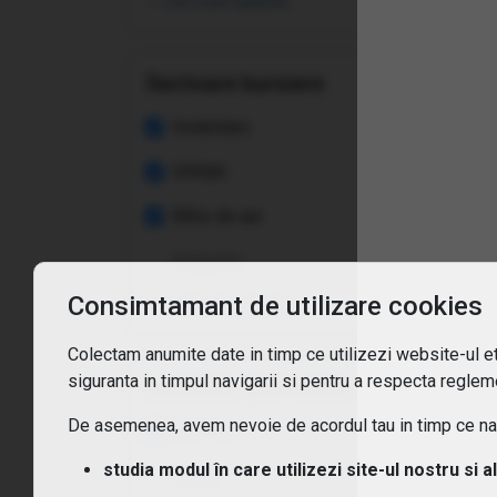
vezi toate opțiunile
Cum
Ce t
Sectoare bursiere
Ce c
Imobiliare
Utilitati
Cum
Mine de aur
Cum 
Asigurări
Consimtamant de utilizare cookies
Care
vezi toate opțiunile
Colectam anumite date in timp ce utilizezi website-ul etf
Sunt
siguranta in timpul navigarii si pentru a respecta regleme
Expunere geografica
De asemenea, avem nevoie de acordul tau in timp ce navi
Europa
studia modul în care utilizezi site-ul nostru si a
Africa