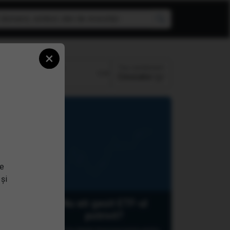
×
Top randament
Perioada:
Crescator
se
 și
Nu ati gasit ETF-ul
potrivit?
 ETF