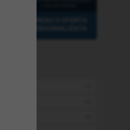
Lasati-ne datele dumneavoastra pentru
o oferta personalizata.
VREAU O OFERTA
PERSONALIZATA