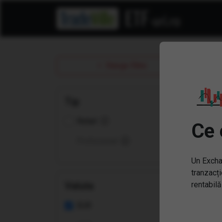
ET
Sterge filtre
Tip
Retail
Ce 
Profesional
Un Excha
tranzacți
Valuta
rentabilă
EUR
(EX