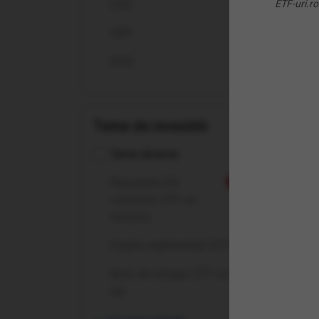
USD
ETF-uri.ro
Util
GBP
RON
Teme de investitii
Teme diverse
Înt
Recurente 0%
Nou
comision: ETF-uri
Ce 
Invesco
Crypto reglementat (ETP-uri)
De c
Activ de refugiu: ETF-uri pe
Pent
aur