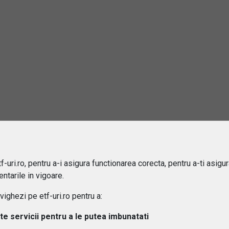
 difera ETF-urile de fondurile mutuale?
ipuri de ETF-uri exista?
osturi implica investitiile in ETF-uri??
 pot urmari performanta unui ETF?
aleg un ETF potrivit pentru portofoliul meu?
 este diferenta intre ETF-uri active si pasive?
-uri.ro, pentru a-i asigura functionarea corecta, pentru a-ti asigu
 ETF-urile expuse riscului valutar?
ntarile in vigoare.
ghezi pe etf-uri.ro pentru a:
lte servicii pentru a le putea imbunatati