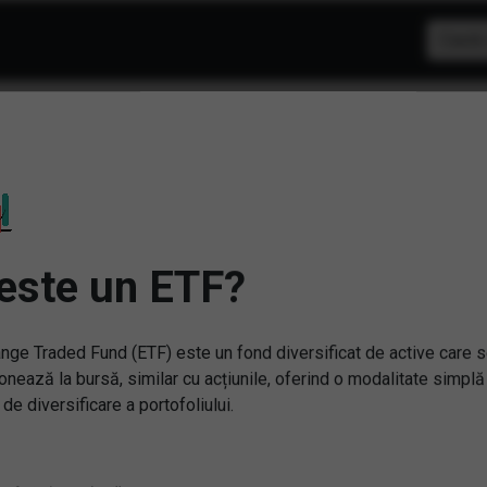
F-uri Europa
este un ETF?
nge Traded Fund (ETF) este un fond diversificat de active care 
onează la bursă, similar cu acțiunile, oferind o modalitate simplă
 de diversificare a portofoliului.
(D5BK) FTSE Developed
H9) STOXX Europe 600
Europe Real Estate UCITS