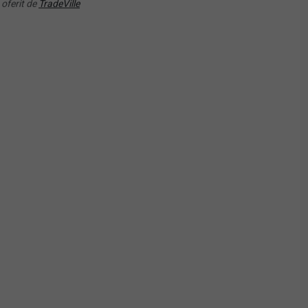
 oferit de
TradeVille
ities Index
1C
RANDAMENT PE UN AN
RANDAMENT PE UN AN
25.11%
4.03%
rebări și răspunsuri
este un ETF?
e sa investiti in ETF-uri?
ru cine sunt potrivite ETF-urile?