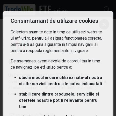
Consimtamant de utilizare cookies
×
Colectam anumite date in timp ce utilizezi website-
ETF-uri Europa
Filtreaza
ul etf-uri.ro, pentru a-i asigura functionarea corecta,
5
pentru a-ti asigura siguranta in timpul navigarii si
pentru a respecta reglementarile in vigoare.
Ce este un ETF?
De asemenea, avem nevoie de acordul tau in timp
ce navighezi pe etf-uri.ro pentru a:
Un Exchange Traded Fund (ETF) este un fond
studia modul în care utilizezi site-ul nostru
diversificat de active care se tranzacționează la bursă,
si alte servicii pentru a le putea imbunatati
similar cu acțiunile, oferind o modalitate simplă și
rentabilă de diversificare a portofoliului.
stabili care dintre produsele, serviciile si
ofertele noastre pot fi relevante pentru
tine
ETF-uri.ro oferit de
TradeVille