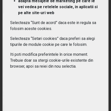
adapta mesajele de marketing pe care le
(EXV3) iShares STOXX Europe 600 Technology
UCITS ETF
vei vedea pe retelele sociale, in aplicatii si
pe alte site-uri web
RANDAMENT PE UN AN
Selecteaza “Sunt de acord” daca este in regula sa
26.86%
folosim aceste cookies.
Selecteaza “Setari cookies” daca preferi sa alegi
tipurile de module cookie pe care le folosim.
Iti poti modifica preferintele în orice moment.
Trebuie doar sa stergi cookie-urile existente din
browser, apoi sa reiei din nou selectia.
(SPYH) SPDR MSCI Europe Health Care UCITS