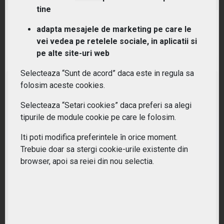
tine
RANDAMENT PE UN AN
adapta mesajele de marketing pe care le
1.18%
vei vedea pe retelele sociale, in aplicatii si
pe alte site-uri web
Selecteaza “Sunt de acord” daca este in regula sa
folosim aceste cookies.
Selecteaza “Setari cookies” daca preferi sa alegi
tipurile de module cookie pe care le folosim.
Iti poti modifica preferintele în orice moment.
Trebuie doar sa stergi cookie-urile existente din
browser, apoi sa reiei din nou selectia.
(2B79) iShares Digitalisation UCITS ETF