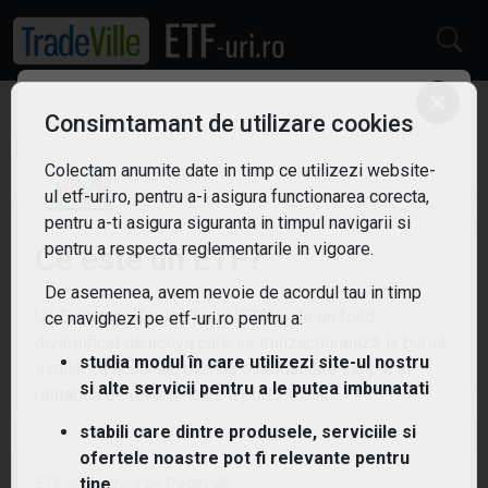
×
Consimtamant de utilizare cookies
ETF: ESG
Filtreaza
3
Colectam anumite date in timp ce utilizezi website-
ul etf-uri.ro, pentru a-i asigura functionarea corecta,
pentru a-ti asigura siguranta in timpul navigarii si
pentru a respecta reglementarile in vigoare.
Ce este un ETF?
De asemenea, avem nevoie de acordul tau in timp
Un Exchange Traded Fund (ETF) este un fond
ce navighezi pe etf-uri.ro pentru a:
diversificat de active care se tranzacționează la bursă,
studia modul în care utilizezi site-ul nostru
similar cu acțiunile, oferind o modalitate simplă și
si alte servicii pentru a le putea imbunatati
rentabilă de diversificare a portofoliului.
stabili care dintre produsele, serviciile si
ofertele noastre pot fi relevante pentru
(XMLC) L&G Clean Water UCITS ETF
ETF-uri.ro oferit de
tine
TradeVille