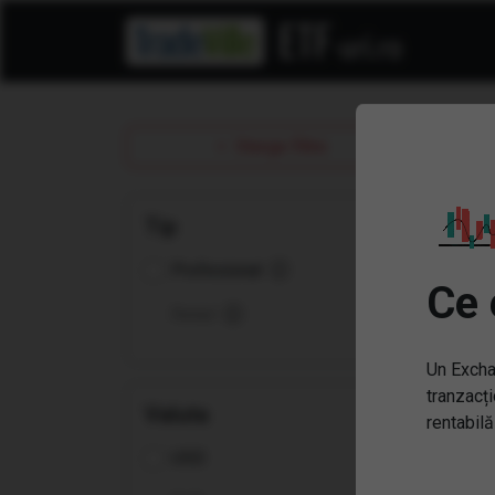
ET
Sterge filtre
Tip
Profesional
Ce 
Retail
Un Excha
tranzacți
Valuta
rentabilă
USD
(QD
Qua