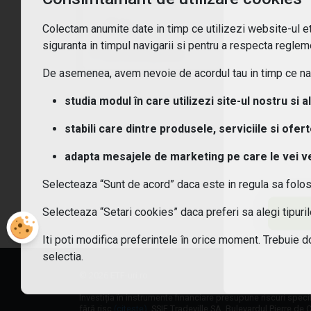
Ce t
Asia
Colectam anumite date in timp ce utilizezi website-ul etf
siguranta in timpul navigarii si pentru a respecta regleme
vezi toate opțiunile
Ce c
De asemenea, avem nevoie de acordul tau in timp ce navi
Cum
studia modul în care utilizezi site-ul nostru si a
stabili care dintre produsele, serviciile si ofer
Cum 
adapta mesajele de marketing pe care le vei vede
Care
Selecteaza “Sunt de acord” daca este in regula sa folo
Sunt
Selecteaza “Setari cookies” daca preferi sa alegi tipur
Iti poti modifica preferintele în orice moment. Trebuie d
selectia.
© 2026 ETF-uri.ro
Investiția în instrumente financiare presupune riscuri speci
fără risc
(citește)
. SSIF Tradeville SA, Bulevardul Pierre de C