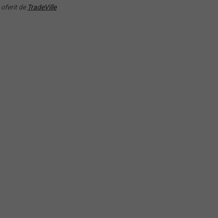
(AMLP) Alerian MLP ETF
 oferit de
TradeVille
RANDAMENT PE UN AN
RANDAMENT PE UN AN
24.92%
11.65%
Nu ati gasit ETF-u
potrivit?
E) SPDR SSGA Gender
Lasati-ne datele dumneavoastra p
rsity Index
o oferta personalizata.