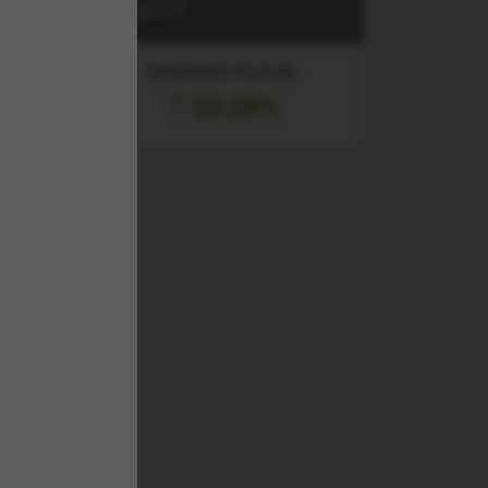
Social ETF
RANDAMENT PE UN AN
22.26%
l
entru