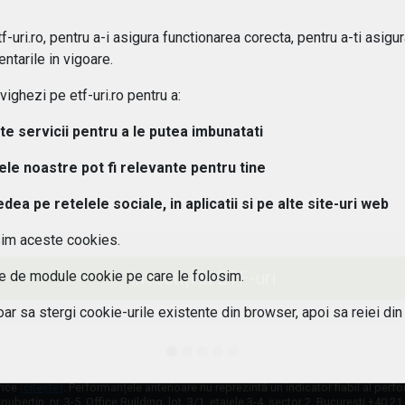
ipuri de ETF-uri exista?
-uri.ro, pentru a-i asigura functionarea corecta, pentru a-ti asigu
ntarile in vigoare.
osturi implica investitiile in ETF-uri??
ghezi pe etf-uri.ro pentru a:
 pot urmari performanta unui ETF?
lte servicii pentru a le putea imbunatati
tele noastre pot fi relevante pentru tine
aleg un ETF potrivit pentru portofoliul meu?
a pe retelele sociale, in aplicatii si pe alte site-uri web
 este diferenta intre ETF-uri active si pasive?
sim aceste cookies.
 ETF-urile expuse riscului valutar?
Investiți în ETF-uri
ile de module cookie pe care le folosim.
oar sa stergi cookie-urile existente din browser, apoi sa reiei din
fice
(citește)
. Performanțele anterioare nu reprezintă un indicator fiabil al perf
oubertin, nr. 3-5, Office Building, lot. 3/1, etajele 3-4, sector 2, București +40 2