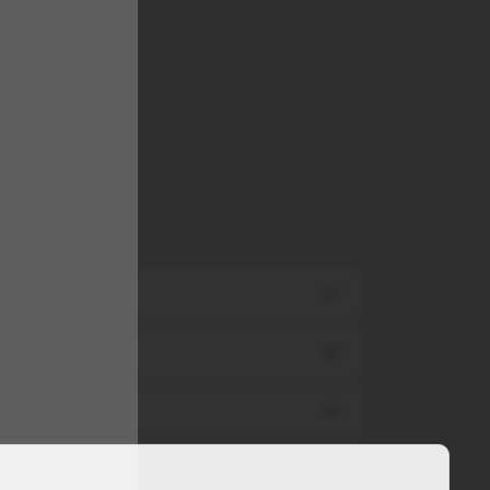
TA
TA