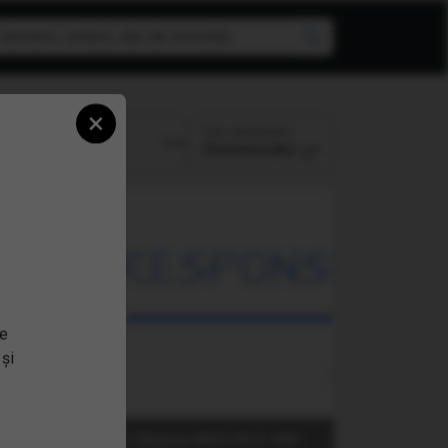
×
Top randament
Perioada:
Descrescator
se
 și
(DSI) iShares MSCI KLD 400