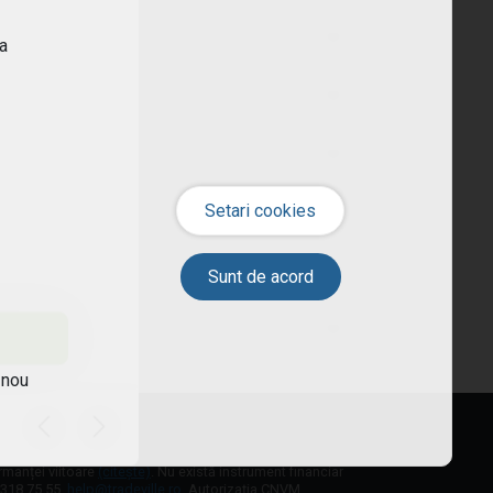
ra
 nou
ormanței viitoare
(citește)
. Nu există instrument financiar
1 318 75 55,
help@tradeville.ro
. Autorizația CNVM