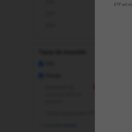
EUR
ETF
ETF-uri.ro
GBP
RON
Teme de investitii
ESG
Energie
Recurente 0%
Nou
comision: ETF-uri
Invesco
Crypto reglementat (ETP-uri)
(SH
vezi toate opțiunile
Dive