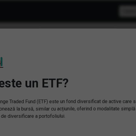
F: ESG
este un ETF?
nge Traded Fund (ETF) este un fond diversificat de active care 
onează la bursă, similar cu acțiunile, oferind o modalitate simplă
 de diversificare a portofoliului.
IV) iShares MSCI USA
lity Dividend ESG UCITS