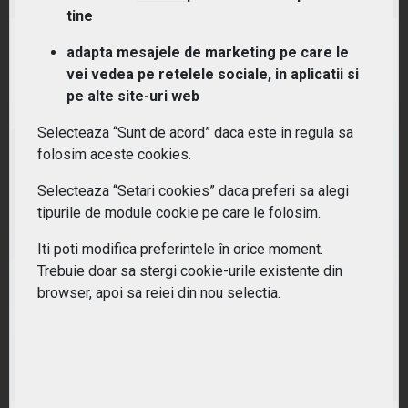
tine
RANDAMENT PE UN AN
adapta mesajele de marketing pe care le
10.64%
vei vedea pe retelele sociale, in aplicatii si
pe alte site-uri web
Selecteaza “Sunt de acord” daca este in regula sa
folosim aceste cookies.
Selecteaza “Setari cookies” daca preferi sa alegi
tipurile de module cookie pe care le folosim.
Iti poti modifica preferintele în orice moment.
Trebuie doar sa stergi cookie-urile existente din
browser, apoi sa reiei din nou selectia.
(EXV2) iShares STOXX Europe 600
Telecommunications UCITS ETF