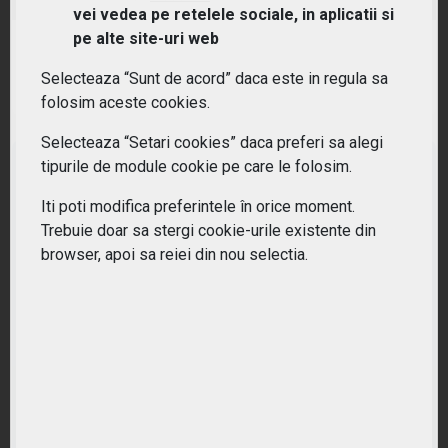
vei vedea pe retelele sociale, in aplicatii si
pe alte site-uri web
RANDAMENT PE UN AN
39.04%
Selecteaza “Sunt de acord” daca este in regula sa
folosim aceste cookies.
Selecteaza “Setari cookies” daca preferi sa alegi
tipurile de module cookie pe care le folosim.
Iti poti modifica preferintele în orice moment.
Trebuie doar sa stergi cookie-urile existente din
browser, apoi sa reiei din nou selectia.
Nu ati gasit ETF-ul potrivit?
Lasati-ne datele dumneavoastra pentru o oferta personalizata.