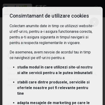
Consimtamant de utilizare cookies
×
Colectam anumite date in timp ce utilizezi website-
ETF: Energie
Filtreaza
ul etf-uri.ro, pentru a-i asigura functionarea corecta,
4
pentru a-ti asigura siguranta in timpul navigarii si
pentru a respecta reglementarile in vigoare.
De asemenea, avem nevoie de acordul tau in timp
Ce este un ETF?
ce navighezi pe etf-uri.ro pentru a:
studia modul în care utilizezi site-ul nostru
Un Exchange Traded Fund (ETF) este un fond
si alte servicii pentru a le putea imbunatati
diversificat de active care se tranzacționează la bursă,
similar cu acțiunile, oferind o modalitate simplă și
stabili care dintre produsele, serviciile si
rentabilă de diversificare a portofoliului.
ofertele noastre pot fi relevante pentru
tine
adapta mesajele de marketing pe care le
(XDW0) Xtrackers MSCI World Energy UCITS ETF 1C
ETF-uri.ro oferit de
TradeVille