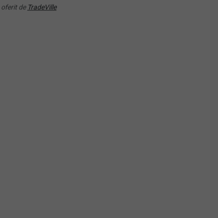
TS ETF - Acc
Energy UCITS ETF USD
 oferit de
TradeVille
RANDAMENT PE UN AN
RANDAMENT PE UN AN
6.49%
34.62%
Nu ati gasit ETF-u
potrivit?
Lasati-ne datele dumneavoastra p
J) Lyxor ETF New Energy
o oferta personalizata.