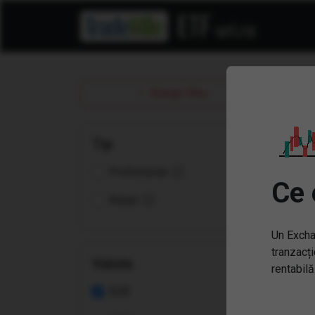
ET
Sterge filtre
Tip
Profesional
Ce 
Retail
Un Excha
tranzacți
Valuta
rentabilă
EUR
(GE
Mill