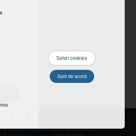
ra
 nou
ormanței viitoare
(citește)
. Nu există instrument financiar
1 318 75 55,
help@tradeville.ro
. Autorizația CNVM