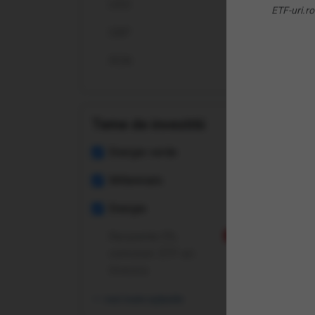
USD
UCI
ETF-uri.ro
GBP
RON
Teme de investitii
Energie verde
Millennials
Energie
Recurente 0%
Nou
comision: ETF-uri
Invesco
vezi toate opțiunile
(NR