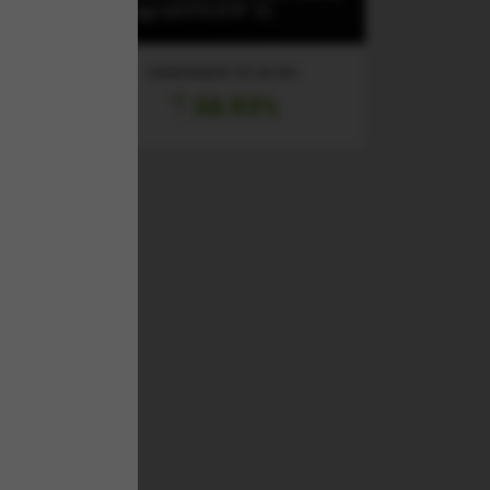
Energy UCITS ETF 1C
RANDAMENT PE UN AN
38.93%
l
entru