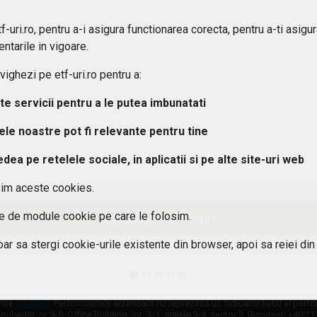
ipuri de ETF-uri exista?
-uri.ro, pentru a-i asigura functionarea corecta, pentru a-ti asigu
ntarile in vigoare.
osturi implica investitiile in ETF-uri??
ghezi pe etf-uri.ro pentru a:
 pot urmari performanta unui ETF?
lte servicii pentru a le putea imbunatati
tele noastre pot fi relevante pentru tine
aleg un ETF potrivit pentru portofoliul meu?
a pe retelele sociale, in aplicatii si pe alte site-uri web
 este diferenta intre ETF-uri active si pasive?
sim aceste cookies.
 ETF-urile expuse riscului valutar?
Investiți în ETF-uri
ile de module cookie pe care le folosim.
oar sa stergi cookie-urile existente din browser, apoi sa reiei din
fice
(citește)
. Performanțele anterioare nu reprezintă un indicator fiabil al perf
oubertin, nr. 3-5, Office Building, lot. 3/1, etajele 3-4, sector 2, București +40 2