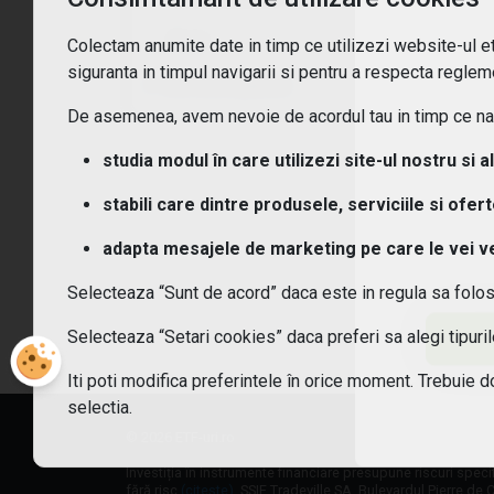
Ce t
Asia
Colectam anumite date in timp ce utilizezi website-ul etf
siguranta in timpul navigarii si pentru a respecta regleme
vezi toate opțiunile
Ce c
De asemenea, avem nevoie de acordul tau in timp ce navi
Cum
studia modul în care utilizezi site-ul nostru si a
stabili care dintre produsele, serviciile si ofer
Cum 
adapta mesajele de marketing pe care le vei vede
Care
Selecteaza “Sunt de acord” daca este in regula sa folo
Sunt
Selecteaza “Setari cookies” daca preferi sa alegi tipur
Iti poti modifica preferintele în orice moment. Trebuie d
selectia.
© 2026 ETF-uri.ro
Investiția în instrumente financiare presupune riscuri speci
fără risc
(citește)
. SSIF Tradeville SA, Bulevardul Pierre de C