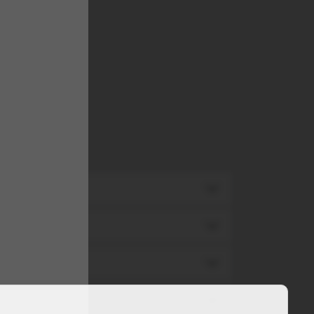
TA
TA