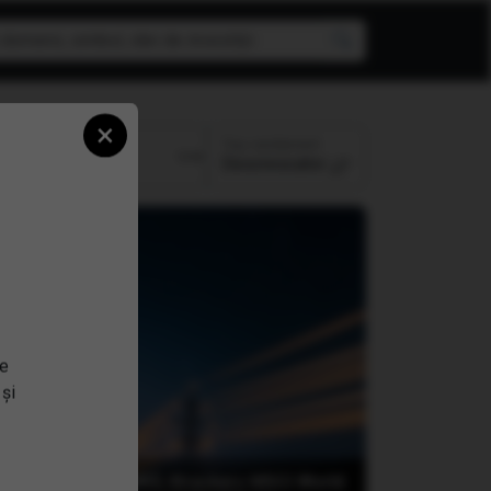
×
Top randament
Perioada:
Descrescator
se
 și
an
(XDW0) Xtrackers MSCI World