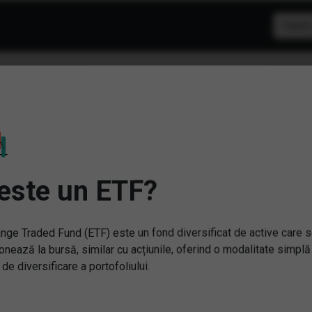
F: Energie verde
este un ETF?
nge Traded Fund (ETF) este un fond diversificat de active care 
onează la bursă, similar cu acțiunile, oferind o modalitate simplă
 de diversificare a portofoliului.
NY) Lyxor MSCI
ennials ESG Filtered (DR)
(IQQH) iShares Global Cle