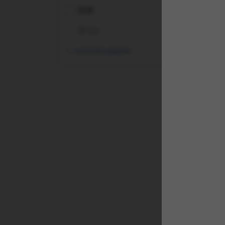
SUA
Africa
vezi toate opțiunile
(PB
Cle