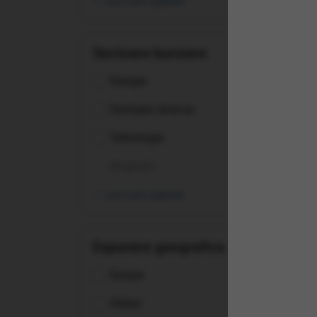
vezi toate opțiunile
Sectoare bursiere
Energie
Sectoare diverse
Tehnologie
Asigurări
vezi toate opțiunile
Expunere geografica
Europa
(AM
Global