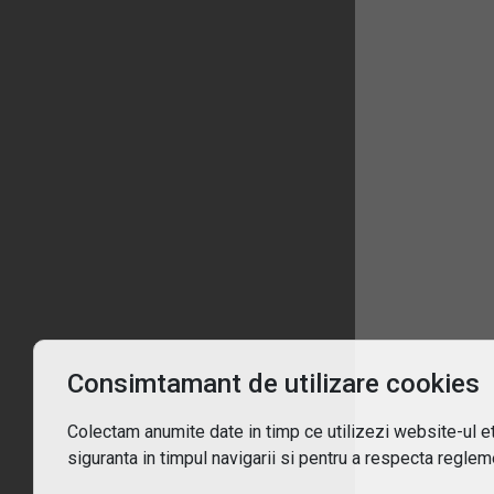
Înt
Ce 
De c
Pent
Consimtamant de utilizare cookies
Cum
Colectam anumite date in timp ce utilizezi website-ul etf
siguranta in timpul navigarii si pentru a respecta regleme
Ce t