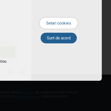
 nou
ormanței viitoare
(citește)
. Nu există instrument financiar
1 318 75 55,
help@tradeville.ro
. Autorizația CNVM