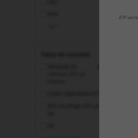
USD
UCI
RON
ETF-uri.ro
GBP
Teme de investitii
Recurente 0%
Nou
comision: ETF-uri
Invesco
Crypto reglementat (ETP-uri)
Activ de refugiu: ETF-uri pe
aur
5G
(XD
Ene