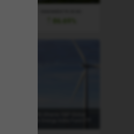
RANDAMENT PE UN AN
86.69%
ud
(ICLN) iShares S&P Global
Clean Energy Index Fund ETF