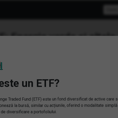
F: Energie verde
este un ETF?
nge Traded Fund (ETF) este un fond diversificat de active care 
onează la bursă, similar cu acțiunile, oferind o modalitate simplă
NY) Lyxor MSCI
(WTEJ) WisdomTree Clou
 de diversificare a portofoliului.
ennials ESG Filtered (DR)
Computing UCITS ETF - 