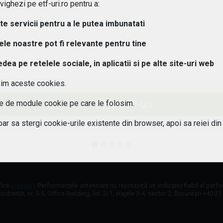
ghezi pe etf-uri.ro pentru a:
osturi implica investitiile in ETF-uri??
lte servicii pentru a le putea imbunatati
 pot urmari performanta unui ETF?
tele noastre pot fi relevante pentru tine
a pe retelele sociale, in aplicatii si pe alte site-uri web
aleg un ETF potrivit pentru portofoliul meu?
sim aceste cookies.
 este diferenta intre ETF-uri active si pasive?
Investiți în ETF-uri
ile de module cookie pe care le folosim.
 ETF-urile expuse riscului valutar?
oar sa stergi cookie-urile existente din browser, apoi sa reiei din
fice
(citește)
. Performanțele anterioare nu reprezintă un indicator fiabil al perf
oubertin, nr. 3-5, Office Building, lot. 3/1, etajele 3-4, sector 2, București +40 2