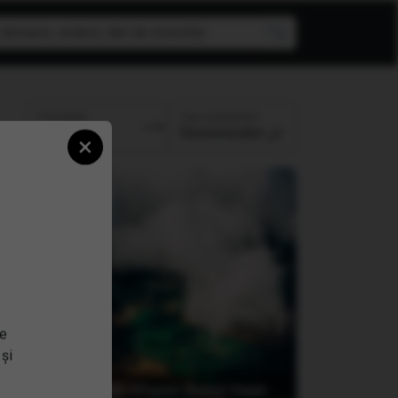
Top randament
Perioada:
Descrescator
×
se
 și
d
USD
(IQQH) iShares Global Clean