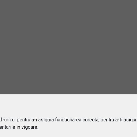
47.54%
50.25%
rebări și răspunsuri
este un ETF?
e sa investiti in ETF-uri?
ru cine sunt potrivite ETF-urile?
 difera ETF-urile de fondurile mutuale?
-uri.ro, pentru a-i asigura functionarea corecta, pentru a-ti asigu
ntarile in vigoare.
ipuri de ETF-uri exista?