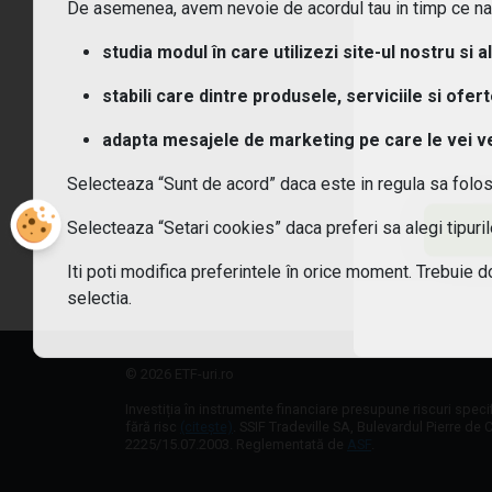
De asemenea, avem nevoie de acordul tau in timp ce navi
Ce c
studia modul în care utilizezi site-ul nostru si a
Cum
stabili care dintre produsele, serviciile si ofer
adapta mesajele de marketing pe care le vei vede
Cum 
Selecteaza “Sunt de acord” daca este in regula sa folo
Care
Selecteaza “Setari cookies” daca preferi sa alegi tipur
Sunt
Iti poti modifica preferintele în orice moment. Trebuie d
selectia.
© 2026 ETF-uri.ro
Investiția în instrumente financiare presupune riscuri speci
fără risc
(citește)
. SSIF Tradeville SA, Bulevardul Pierre de C
2225/15.07.2003. Reglementată de
ASF
.