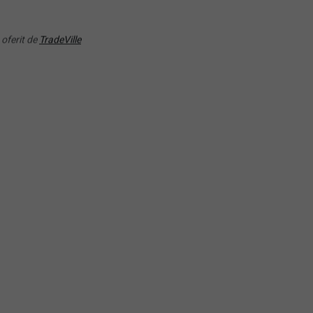
TS ETF - Acc
Acc
 oferit de
TradeVille
RANDAMENT PE UN AN
RANDAMENT PE UN AN
5.63%
7.87%
W0) Xtrackers MSCI World
rgy UCITS ETF 1C
(NRJ) Lyxor ETF New Ene