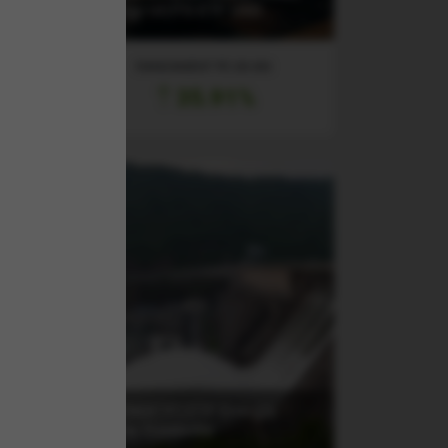
Energy UCITS ETF USD
RANDAMENT PE UN AN
35.91%
(PTENGETF) ETF Energie
rgy
Patria-Tradeville