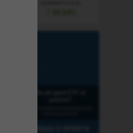
RANDAMENT PE UN AN
33.24%
Nu ati gasit ETF-ul
potrivit?
Q
Lasati-ne datele dumneavoastra pentru
o oferta personalizata.
VREAU O OFERTA