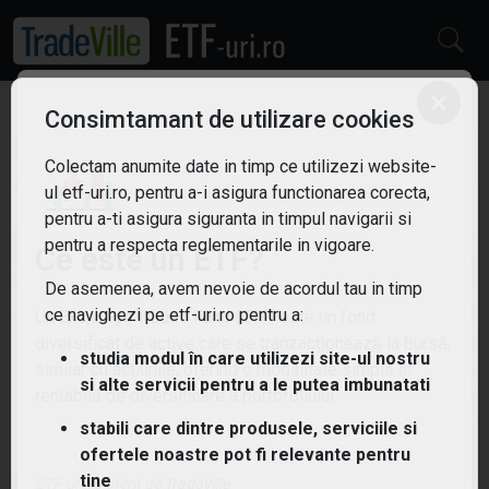
×
Consimtamant de utilizare cookies
ETF: Energie verde
Filtreaza
Colectam anumite date in timp ce utilizezi website-
3
ul etf-uri.ro, pentru a-i asigura functionarea corecta,
pentru a-ti asigura siguranta in timpul navigarii si
pentru a respecta reglementarile in vigoare.
Ce este un ETF?
De asemenea, avem nevoie de acordul tau in timp
ce navighezi pe etf-uri.ro pentru a:
Un Exchange Traded Fund (ETF) este un fond
diversificat de active care se tranzacționează la bursă,
studia modul în care utilizezi site-ul nostru
similar cu acțiunile, oferind o modalitate simplă și
si alte servicii pentru a le putea imbunatati
rentabilă de diversificare a portofoliului.
stabili care dintre produsele, serviciile si
ofertele noastre pot fi relevante pentru
tine
ETF-uri.ro oferit de
TradeVille