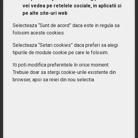
(EMQQ) HANetf EMQQ Emerging Markets Internet &
vei vedea pe retelele sociale, in aplicatii si
Ecommerce UCITS ETF
pe alte site-uri web
Selecteaza “Sunt de acord” daca este in regula sa
RANDAMENT PE UN AN
folosim aceste cookies.
-10.81%
Selecteaza “Setari cookies” daca preferi sa alegi
tipurile de module cookie pe care le folosim.
Iti poti modifica preferintele în orice moment.
Trebuie doar sa stergi cookie-urile existente din
browser, apoi sa reiei din nou selectia.
(ETLH) L&G Ecommerce Logistics UCITS ETF