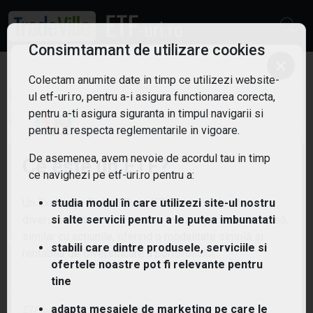
Consimtamant de utilizare cookies
×
Colectam anumite date in timp ce utilizezi website-
ETF: Energie verde
Filtreaza
ul etf-uri.ro, pentru a-i asigura functionarea corecta,
4
pentru a-ti asigura siguranta in timpul navigarii si
pentru a respecta reglementarile in vigoare.
De asemenea, avem nevoie de acordul tau in timp
Ce este un ETF?
ce navighezi pe etf-uri.ro pentru a:
Un Exchange Traded Fund (ETF) este un fond
studia modul în care utilizezi site-ul nostru
diversificat de active care se tranzacționează la bursă,
si alte servicii pentru a le putea imbunatati
similar cu acțiunile, oferind o modalitate simplă și
stabili care dintre produsele, serviciile si
rentabilă de diversificare a portofoliului.
ofertele noastre pot fi relevante pentru
tine
adapta mesajele de marketing pe care le
ETF-uri.ro oferit de
TradeVille