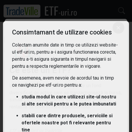
×
Consimtamant de utilizare cookies
ETF: Energie verde
Filtreaza
Colectam anumite date in timp ce utilizezi website-
3
ul etf-uri.ro, pentru a-i asigura functionarea corecta,
pentru a-ti asigura siguranta in timpul navigarii si
pentru a respecta reglementarile in vigoare.
Ce este un ETF?
De asemenea, avem nevoie de acordul tau in timp
ce navighezi pe etf-uri.ro pentru a:
Un Exchange Traded Fund (ETF) este un fond
diversificat de active care se tranzacționează la bursă,
studia modul în care utilizezi site-ul nostru
similar cu acțiunile, oferind o modalitate simplă și
si alte servicii pentru a le putea imbunatati
rentabilă de diversificare a portofoliului.
stabili care dintre produsele, serviciile si
ofertele noastre pot fi relevante pentru
tine
ETF-uri.ro oferit de
TradeVille