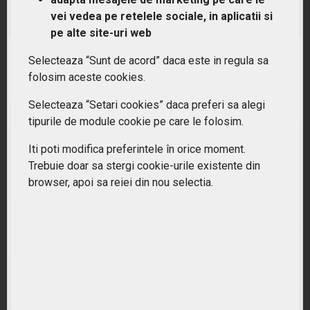
(ICLN) iShares S&P Global Clean Energy Index Fund
vei vedea pe retelele sociale, in aplicatii si
ETF
pe alte site-uri web
RANDAMENT PE UN AN
Selecteaza “Sunt de acord” daca este in regula sa
33.19%
folosim aceste cookies.
Selecteaza “Setari cookies” daca preferi sa alegi
tipurile de module cookie pe care le folosim.
Iti poti modifica preferintele în orice moment.
Trebuie doar sa stergi cookie-urile existente din
browser, apoi sa reiei din nou selectia.
(PBW) PowerShares Wilderhill Clean Energy