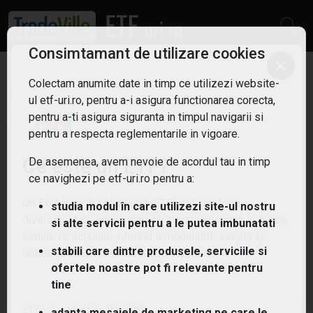
Consimtamant de utilizare cookies
×
Colectam anumite date in timp ce utilizezi website-
ETF: Energie verde
Filtreaza
ul etf-uri.ro, pentru a-i asigura functionarea corecta,
3
pentru a-ti asigura siguranta in timpul navigarii si
pentru a respecta reglementarile in vigoare.
Ce este un ETF?
De asemenea, avem nevoie de acordul tau in timp
ce navighezi pe etf-uri.ro pentru a:
Un Exchange Traded Fund (ETF) este un fond
studia modul în care utilizezi site-ul nostru
diversificat de active care se tranzacționează la bursă,
si alte servicii pentru a le putea imbunatati
similar cu acțiunile, oferind o modalitate simplă și
stabili care dintre produsele, serviciile si
rentabilă de diversificare a portofoliului.
ofertele noastre pot fi relevante pentru
tine
ETF-uri.ro oferit de
TradeVille
adapta mesajele de marketing pe care le