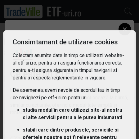
×
ETF: Energie verde
Consimtamant de utilizare cookies
Filtreaza
4
Colectam anumite date in timp ce utilizezi website-
ul etf-uri.ro, pentru a-i asigura functionarea corecta,
pentru a-ti asigura siguranta in timpul navigarii si
Ce este un ETF?
pentru a respecta reglementarile in vigoare.
De asemenea, avem nevoie de acordul tau in timp
Un Exchange Traded Fund (ETF) este un fond
ce navighezi pe etf-uri.ro pentru a:
diversificat de active care se tranzacționează la bursă,
similar cu acțiunile, oferind o modalitate simplă și
studia modul în care utilizezi site-ul nostru
rentabilă de diversificare a portofoliului.
si alte servicii pentru a le putea imbunatati
stabili care dintre produsele, serviciile si
ofertele noastre pot fi relevante pentru
ETF-uri.ro oferit de
TradeVille