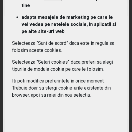
(B500) Amundi S&P 500 Buyback UCITS ETF - EUR
tine
(C)
adapta mesajele de marketing pe care le
vei vedea pe retelele sociale, in aplicatii si
RANDAMENT PE UN AN
pe alte site-uri web
22.35%
Selecteaza “Sunt de acord” daca este in regula sa
folosim aceste cookies.
Selecteaza “Setari cookies” daca preferi sa alegi
tipurile de module cookie pe care le folosim.
Iti poti modifica preferintele în orice moment.
Trebuie doar sa stergi cookie-urile existente din
browser, apoi sa reiei din nou selectia.
(XDWH) Xtrackers MSCI World Health Care UCITS
ETF 1C