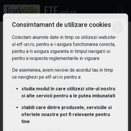
Consimtamant de utilizare cookies
×
Colectam anumite date in timp ce utilizezi website-
ETF: Energie verde
Filtreaza
ul etf-uri.ro, pentru a-i asigura functionarea corecta,
6
pentru a-ti asigura siguranta in timpul navigarii si
pentru a respecta reglementarile in vigoare.
Ce este un ETF?
De asemenea, avem nevoie de acordul tau in timp
ce navighezi pe etf-uri.ro pentru a:
Un Exchange Traded Fund (ETF) este un fond
studia modul în care utilizezi site-ul nostru
diversificat de active care se tranzacționează la bursă,
si alte servicii pentru a le putea imbunatati
similar cu acțiunile, oferind o modalitate simplă și
rentabilă de diversificare a portofoliului.
stabili care dintre produsele, serviciile si
ofertele noastre pot fi relevante pentru
tine
ETF-uri.ro oferit de
TradeVille