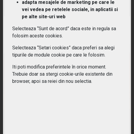
adapta mesajele de marketing pe care le
(IQQH) iShares Global Clean Energy UCITS ETF USD
vei vedea pe retelele sociale, in aplicatii si
pe alte site-uri web
RANDAMENT PE UN AN
Selecteaza “Sunt de acord” daca este in regula sa
35.91%
folosim aceste cookies.
Selecteaza “Setari cookies” daca preferi sa alegi
tipurile de module cookie pe care le folosim.
Iti poti modifica preferintele în orice moment.
Trebuie doar sa stergi cookie-urile existente din
browser, apoi sa reiei din nou selectia.
(NRJ) Lyxor ETF New Energy