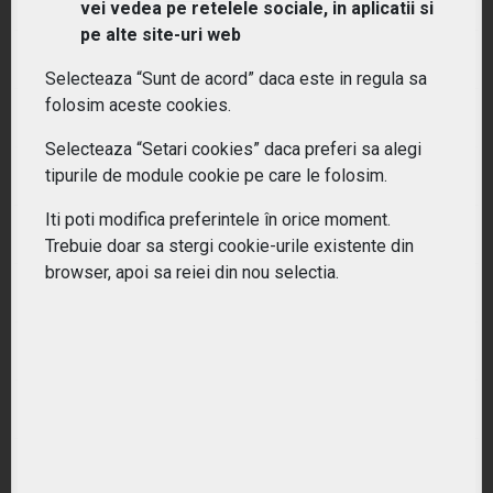
Ce este un ETF?
vei vedea pe retelele sociale, in aplicatii si
pe alte site-uri web
De ce sa investiti in ETF-uri?
Selecteaza “Sunt de acord” daca este in regula sa
folosim aceste cookies.
Pentru cine sunt potrivite ETF-urile?
Selecteaza “Setari cookies” daca preferi sa alegi
tipurile de module cookie pe care le folosim.
Cum difera ETF-urile de fondurile mutuale?
Iti poti modifica preferintele în orice moment.
Ce tipuri de ETF-uri exista?
Trebuie doar sa stergi cookie-urile existente din
browser, apoi sa reiei din nou selectia.
Ce costuri implica investitiile in ETF-uri??
Cum pot urmari performanta unui ETF?
Cum aleg un ETF potrivit pentru portofoliul meu?
Care este diferenta intre ETF-uri active si pasive?