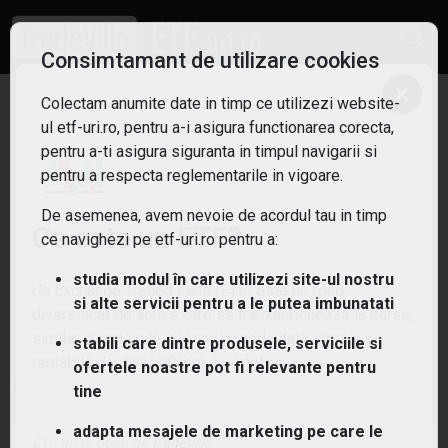
Consimtamant de utilizare cookies
×
Colectam anumite date in timp ce utilizezi website-
ul etf-uri.ro, pentru a-i asigura functionarea corecta,
pentru a-ti asigura siguranta in timpul navigarii si
Nu am gasit niciun ETF!
pentru a respecta reglementarile in vigoare.
De asemenea, avem nevoie de acordul tau in timp
Ce este un ETF?
Sterge filtrele
ce navighezi pe etf-uri.ro pentru a:
studia modul în care utilizezi site-ul nostru
Un Exchange Traded Fund (ETF) este un fond
si alte servicii pentru a le putea imbunatati
diversificat de active care se tranzacționează la bursă,
similar cu acțiunile, oferind o modalitate simplă și
stabili care dintre produsele, serviciile si
rentabilă de diversificare a portofoliului.
ofertele noastre pot fi relevante pentru
Întrebări și răspunsuri
tine
adapta mesajele de marketing pe care le
ETF-uri.ro oferit de
TradeVille