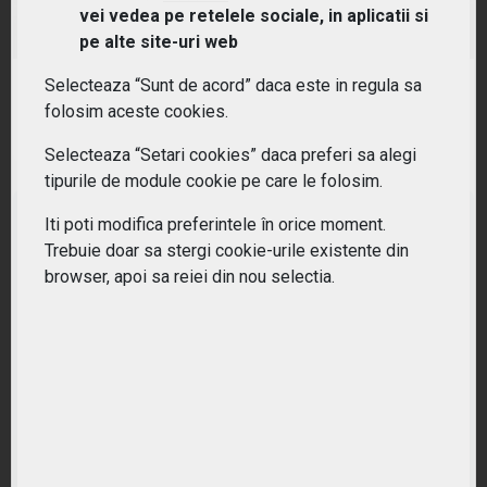
(BBCK) Invesco Global Buyback Achievers UCITS
vei vedea pe retelele sociale, in aplicatii si
ETF Dist
pe alte site-uri web
Selecteaza “Sunt de acord” daca este in regula sa
RANDAMENT PE UN AN
folosim aceste cookies.
24.28%
Selecteaza “Setari cookies” daca preferi sa alegi
tipurile de module cookie pe care le folosim.
Iti poti modifica preferintele în orice moment.
Trebuie doar sa stergi cookie-urile existente din
browser, apoi sa reiei din nou selectia.
Nu ati gasit ETF-ul potrivit?