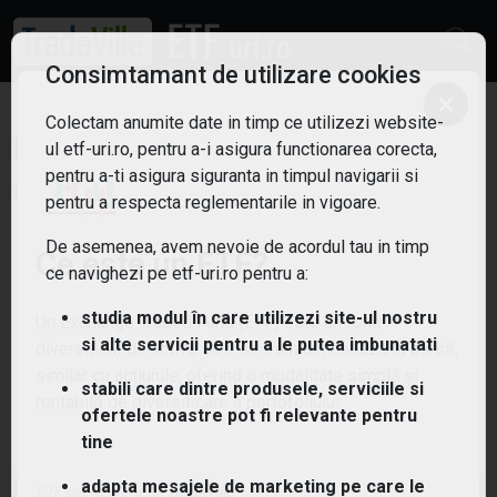
Consimtamant de utilizare cookies
×
Colectam anumite date in timp ce utilizezi website-
ETF: E-sports
Filtreaza
ul etf-uri.ro, pentru a-i asigura functionarea corecta,
pentru a-ti asigura siguranta in timpul navigarii si
5
pentru a respecta reglementarile in vigoare.
De asemenea, avem nevoie de acordul tau in timp
Ce este un ETF?
ce navighezi pe etf-uri.ro pentru a:
studia modul în care utilizezi site-ul nostru
Un Exchange Traded Fund (ETF) este un fond
si alte servicii pentru a le putea imbunatati
diversificat de active care se tranzacționează la bursă,
similar cu acțiunile, oferind o modalitate simplă și
stabili care dintre produsele, serviciile si
rentabilă de diversificare a portofoliului.
ofertele noastre pot fi relevante pentru
tine
adapta mesajele de marketing pe care le
ETF-uri.ro oferit de
TradeVille