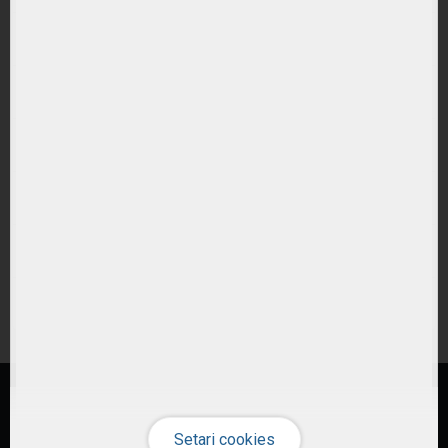
Ce tipuri de ETF-uri exista?
Ce costuri implica investitiile in ETF-uri??
Cum pot urmari performanta unui ETF?
Cum aleg un ETF potrivit pentru portofoliul meu?
Care este diferenta intre ETF-uri active si pasive?
Sunt ETF-urile expuse riscului valutar?
© 2026 ETF-uri.ro
Investiția în instrumente financiare presupune riscuri specifice
(citește)
.