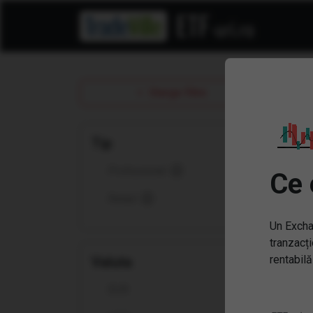
Sterge filtre
Tip
Profesional
Ce 
Retail
Un Excha
tranzacți
rentabilă
Valuta
Înt
EUR