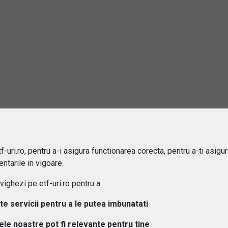
 ETF-urile expuse riscului valutar?
-uri.ro, pentru a-i asigura functionarea corecta, pentru a-ti asigu
ntarile in vigoare.
ghezi pe etf-uri.ro pentru a:
lte servicii pentru a le putea imbunatati
tele noastre pot fi relevante pentru tine