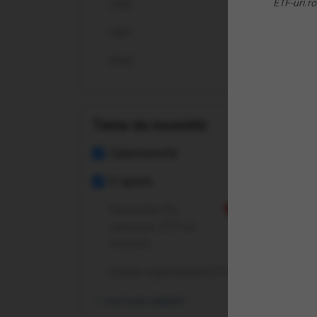
ETF-uri.ro
USD
Ce 
GBP
De c
RON
Pent
Teme de investitii
Cum
Cybersecurity
Ce t
E-sports
Ce c
Recurente 0%
Nou
comision: ETF-uri
Cum
Invesco
Crypto reglementat (ETP-uri)
Cum 
vezi toate opțiunile
Care