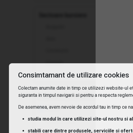
Sunt
Sectoare bursiere
Asigurări
Auto
Constructii
Consum
Consimtamant de utilizare cookies
vezi toate opțiunile
Colectam anumite date in timp ce utilizezi website-ul etf
siguranta in timpul navigarii si pentru a respecta regleme
Expunere geografica
De asemenea, avem nevoie de acordul tau in timp ce navi
Africa
studia modul în care utilizezi site-ul nostru si a
America latina
stabili care dintre produsele, serviciile si ofer
Asia