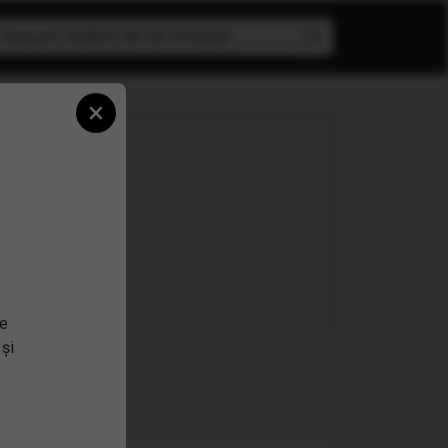
×
n ETF!
se
 și