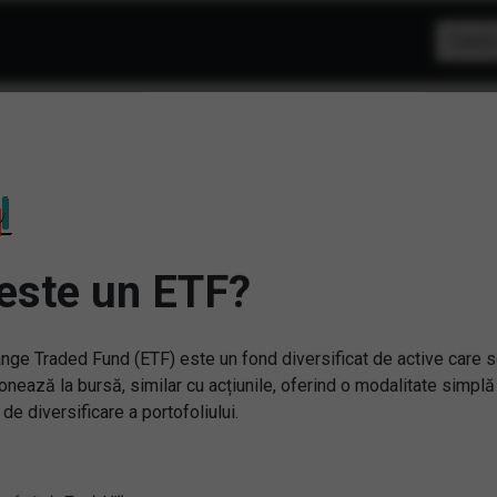
Nu am gasit niciu
Sterge filtrele
este un ETF?
nge Traded Fund (ETF) este un fond diversificat de active care 
onează la bursă, similar cu acțiunile, oferind o modalitate simplă
 de diversificare a portofoliului.
rebări și răspunsuri