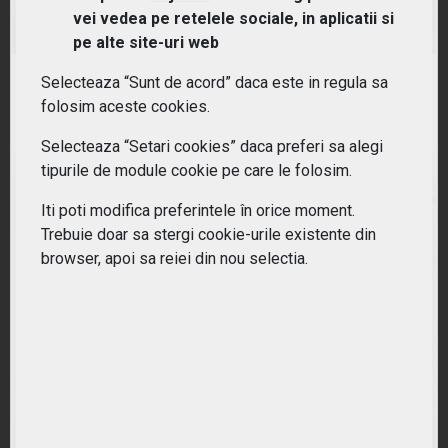
(EMQQ) HANetf EMQQ Emerging Markets Internet &
vei vedea pe retelele sociale, in aplicatii si
Ecommerce UCITS ETF
pe alte site-uri web
Selecteaza “Sunt de acord” daca este in regula sa
RANDAMENT PE UN AN
folosim aceste cookies.
-11.11%
Selecteaza “Setari cookies” daca preferi sa alegi
tipurile de module cookie pe care le folosim.
Iti poti modifica preferintele în orice moment.
Trebuie doar sa stergi cookie-urile existente din
browser, apoi sa reiei din nou selectia.
(ETLH) L&G Ecommerce Logistics UCITS ETF