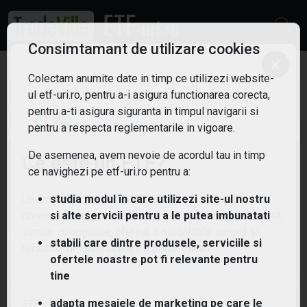
Consimtamant de utilizare cookies
×
Colectam anumite date in timp ce utilizezi website-
ETF: E-commerce
Filtreaza
ul etf-uri.ro, pentru a-i asigura functionarea corecta,
5
pentru a-ti asigura siguranta in timpul navigarii si
pentru a respecta reglementarile in vigoare.
De asemenea, avem nevoie de acordul tau in timp
Ce este un ETF?
ce navighezi pe etf-uri.ro pentru a:
Un Exchange Traded Fund (ETF) este un fond
studia modul în care utilizezi site-ul nostru
diversificat de active care se tranzacționează la bursă,
si alte servicii pentru a le putea imbunatati
similar cu acțiunile, oferind o modalitate simplă și
stabili care dintre produsele, serviciile si
rentabilă de diversificare a portofoliului.
ofertele noastre pot fi relevante pentru
tine
adapta mesajele de marketing pe care le
ETF-uri.ro oferit de
TradeVille