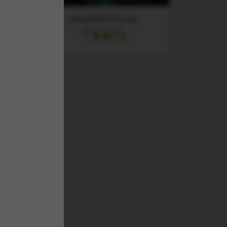
RANDAMENT PE UN AN
8.61%
l
entru