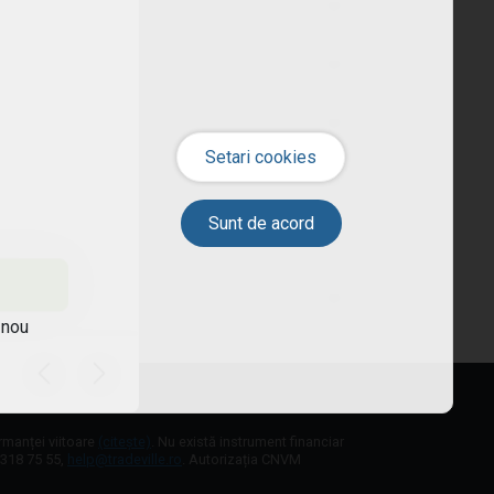
 nou
ormanței viitoare
(citește)
. Nu există instrument financiar
1 318 75 55,
help@tradeville.ro
. Autorizația CNVM