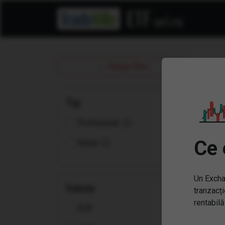
ET
Sterge filtre
Tip
Profesional
Ce 
Retail
Un Excha
Valuta
tranzacți
rentabilă
EUR
(FGE