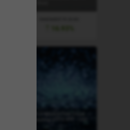
ETF (Dist)
RANDAMENT PE UN AN
16.93%
(WTEJ) WisdomTree Cloud
S
Computing UCITS ETF - USD
Acc