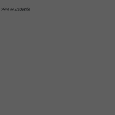
ome UCITS ETF Inc-USD
UCITS ETF - USD Acc
 oferit de
TradeVille
RANDAMENT PE UN AN
RANDAMENT PE UN AN
23.14%
18.98%
YW) SPDR S&P Euro
(SPYD) SPDR S&P U.S.
idend Aristocrats UCITS
Dividend Aristocrats UCIT
 (Dist)
ETF (Dist)