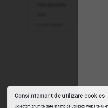
Piete dezvoltate
SUA
vezi toate opțiunile
Înt
Ce 
De c
Pent
Consimtamant de utilizare cookies
Cum
Colectam anumite date in timp ce utilizezi website-ul etf