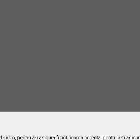
VREAU O OFER
RANDAMENT PE UN AN
26.63%
PERSONALIZA
rebări și răspunsuri
este un ETF?
e sa investiti in ETF-uri?
ru cine sunt potrivite ETF-urile?
 difera ETF-urile de fondurile mutuale?
-uri.ro, pentru a-i asigura functionarea corecta, pentru a-ti asigu