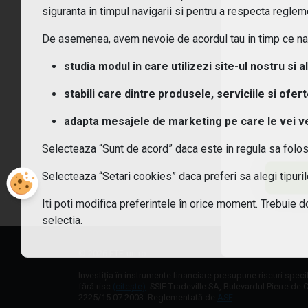
Ce t
siguranta in timpul navigarii si pentru a respecta regleme
De asemenea, avem nevoie de acordul tau in timp ce navi
Ce c
studia modul în care utilizezi site-ul nostru si a
Cum
stabili care dintre produsele, serviciile si ofer
Cum 
adapta mesajele de marketing pe care le vei vede
Selecteaza “Sunt de acord” daca este in regula sa folo
Care
Selecteaza “Setari cookies” daca preferi sa alegi tipur
Sunt
Iti poti modifica preferintele în orice moment. Trebuie d
selectia.
© 2026 ETF-uri.ro
Investiția în instrumente financiare presupune riscuri speci
fără risc
(citește)
. SSIF Tradeville SA, Bulevardul Pierre de C
2225/15.07.2003. Reglementată de
ASF
.