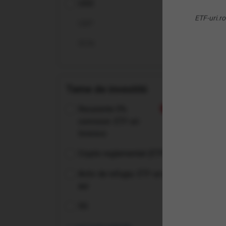
USD
Inc
ETF-uri.ro
GBP
RON
Teme de investitii
Recurente 0%
Nou
comision: ETF-uri
Invesco
Crypto reglementat (ETP-uri)
Activ de refugiu: ETF-uri pe
aur
(SP
5G
Div
ETF