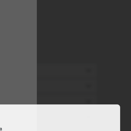
TA
TA
ra