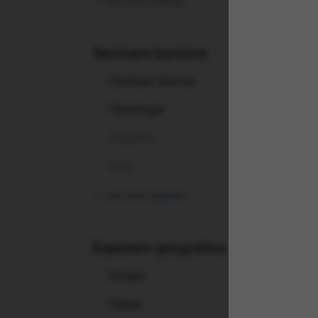
vezi toate opțiunile
Sectoare bursiere
Sectoare diverse
Tehnologie
Asigurări
Auto
vezi toate opțiunile
Expunere geografica
(SK
Europa
Com
Global