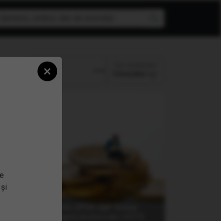
Top randament
Perioada:
×
Crescator
se
 și
al
(ZPRG) SPDR S&P Global
Dividend Aristocrats UCITS