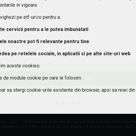
ipuri de ETF-uri exista?
ntarile in vigoare.
ghezi pe etf-uri.ro pentru a:
osturi implica investitiile in ETF-uri??
lte servicii pentru a le putea imbunatati
 pot urmari performanta unui ETF?
tele noastre pot fi relevante pentru tine
aleg un ETF potrivit pentru portofoliul meu?
a pe retelele sociale, in aplicatii si pe alte site-uri web
sim aceste cookies.
 este diferenta intre ETF-uri active si pasive?
Investiți în ETF-uri
ile de module cookie pe care le folosim.
 ETF-urile expuse riscului valutar?
oar sa stergi cookie-urile existente din browser, apoi sa reiei din
fice
(citește)
. Performanțele anterioare nu reprezintă un indicator fiabil al perf
oubertin, nr. 3-5, Office Building, lot. 3/1, etajele 3-4, sector 2, București +40 2