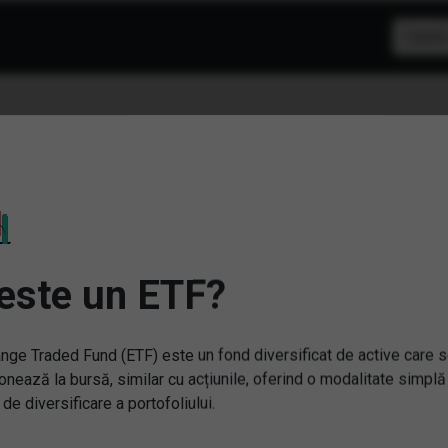
F: Cloud
este un ETF?
nge Traded Fund (ETF) este un fond diversificat de active care 
onează la bursă, similar cu acțiunile, oferind o modalitate simplă
 de diversificare a portofoliului.
(WTEM) WisdomTree Glob
Q) Fidelity Global Quality
Quality Dividend Growth