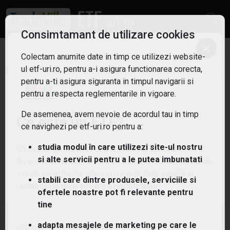
Consimtamant de utilizare cookies
×
Colectam anumite date in timp ce utilizezi website-
ETF: Buyback
Filtreaza
ul etf-uri.ro, pentru a-i asigura functionarea corecta,
4
pentru a-ti asigura siguranta in timpul navigarii si
pentru a respecta reglementarile in vigoare.
De asemenea, avem nevoie de acordul tau in timp
Ce este un ETF?
ce navighezi pe etf-uri.ro pentru a:
studia modul în care utilizezi site-ul nostru
Un Exchange Traded Fund (ETF) este un fond
si alte servicii pentru a le putea imbunatati
diversificat de active care se tranzacționează la bursă,
similar cu acțiunile, oferind o modalitate simplă și
stabili care dintre produsele, serviciile si
rentabilă de diversificare a portofoliului.
ofertele noastre pot fi relevante pentru
tine
(BBCK) Invesco Global Buyback Achievers UCITS
adapta mesajele de marketing pe care le
ETF Dist
ETF-uri.ro oferit de
TradeVille