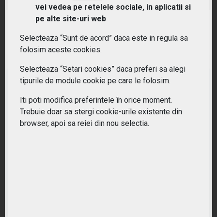
vei vedea pe retelele sociale, in aplicatii si
pe alte site-uri web
RANDAMENT PE UN AN
24.28%
Selecteaza “Sunt de acord” daca este in regula sa
folosim aceste cookies.
Selecteaza “Setari cookies” daca preferi sa alegi
tipurile de module cookie pe care le folosim.
Iti poti modifica preferintele în orice moment.
Trebuie doar sa stergi cookie-urile existente din
browser, apoi sa reiei din nou selectia.
Nu ati gasit ETF-ul potrivit?
Lasati-ne datele dumneavoastra pentru o oferta personalizata.