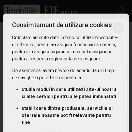
Consimtamant de utilizare cookies
×
ETF: Alimentatie
Colectam anumite date in timp ce utilizezi website-
ul etf-uri.ro, pentru a-i asigura functionarea corecta,
Filtreaza
sanatoasa
pentru a-ti asigura siguranta in timpul navigarii si
2
pentru a respecta reglementarile in vigoare.
Ce este un ETF?
De asemenea, avem nevoie de acordul tau in timp
ce navighezi pe etf-uri.ro pentru a:
Un Exchange Traded Fund (ETF) este un fond
studia modul în care utilizezi site-ul nostru
diversificat de active care se tranzacționează la bursă,
si alte servicii pentru a le putea imbunatati
similar cu acțiunile, oferind o modalitate simplă și
rentabilă de diversificare a portofoliului.
stabili care dintre produsele, serviciile si
ofertele noastre pot fi relevante pentru
tine
ETF-uri.ro oferit de
TradeVille