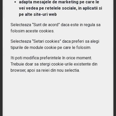
adapta mesajele de marketing pe care le
vei vedea pe retelele sociale, in aplicatii si
(RIZF) Rize Sustainable Future of Food UCITS ETF
pe alte site-uri web
Selecteaza “Sunt de acord” daca este in regula sa
RANDAMENT PE UN AN
folosim aceste cookies.
1.18%
Selecteaza “Setari cookies” daca preferi sa alegi
tipurile de module cookie pe care le folosim.
Iti poti modifica preferintele în orice moment.
Trebuie doar sa stergi cookie-urile existente din
browser, apoi sa reiei din nou selectia.
(WBKN) WisdomTree Blockchain UCITS ETF - USD