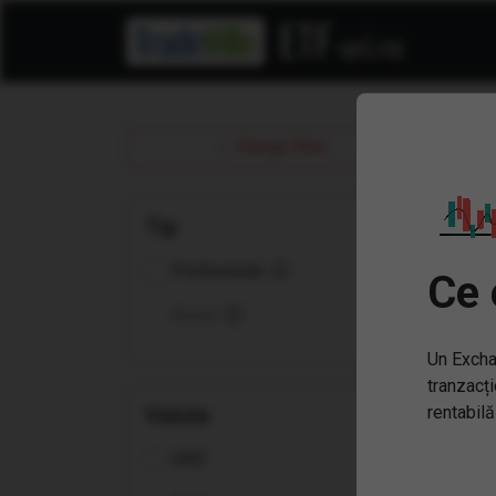
Ac
Sterge filtre
Tip
Profesional
Ce 
Retail
Un Excha
tranzacți
Valuta
rentabilă
USD