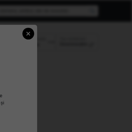
×
 aur
Top randament
Perioada:
Descrescator
se
 și