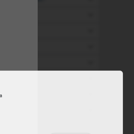
ate?
ra
a economica?