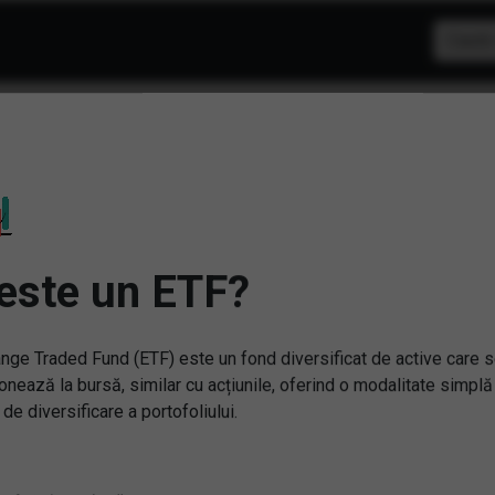
tiv de refugiu: ETF-uri pe
este un ETF?
nge Traded Fund (ETF) este un fond diversificat de active care 
onează la bursă, similar cu acțiunile, oferind o modalitate simplă
 de diversificare a portofoliului.