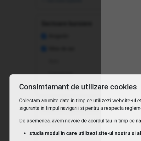
vezi toate opțiunile
Cum
Sectoare bursiere
Care
Asigurări
Mine de aur
ETF-
Auto
Ce c
Constructii
Cum
Consimtamant de utilizare cookies
vezi toate opțiunile
Pot 
Colectam anumite date in timp ce utilizezi website-ul etf
siguranta in timpul navigarii si pentru a respecta regleme
Expunere geografica
Care
De asemenea, avem nevoie de acordul tau in timp ce navi
Global
studia modul în care utilizezi site-ul nostru si a
Africa