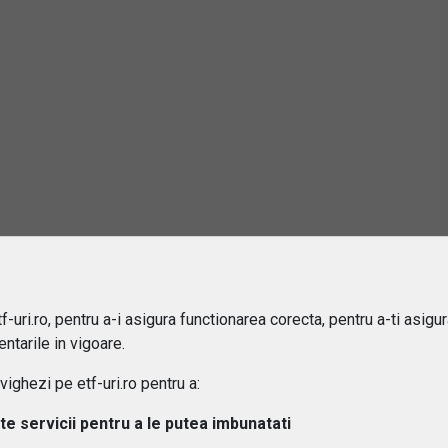
 se determina pretul unui ETF pe aur?
 sunt principalele riscuri asociate investitiei intr-un ETF pe aur?
urile pe aur sunt sustinute de aur fizic sau de instrumente deriv
osturi implica investitia intr-un ETF pe aur?
 influenteaza cursul valutar randamentul unui ETF pe aur?
obtine venituri pasive din ETF-uri pe aur (dividende, dobanzi)?
-uri.ro, pentru a-i asigura functionarea corecta, pentru a-ti asigu
ntarile in vigoare.
 sunt avantajele si limitele unui ETF pe aur in perioade de criz
ghezi pe etf-uri.ro pentru a:
lte servicii pentru a le putea imbunatati