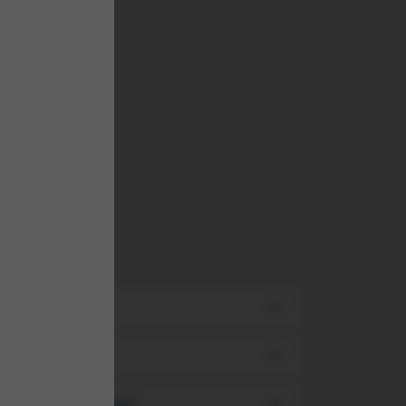
d
zic (lingouri, monede)?