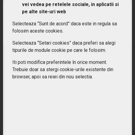
vei vedea pe retelele sociale, in aplicatii si
pe alte site-uri web
RANDAMENT PE UN AN
15.17%
Selecteaza “Sunt de acord” daca este in regula sa
folosim aceste cookies.
Selecteaza “Setari cookies” daca preferi sa alegi
tipurile de module cookie pe care le folosim.
Iti poti modifica preferintele în orice moment.
Trebuie doar sa stergi cookie-urile existente din
browser, apoi sa reiei din nou selectia.
Nu ati gasit ETF-ul potrivit?
Lasati-ne datele dumneavoastra pentru o oferta personalizata.