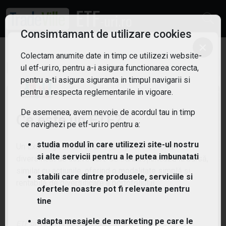
Consimtamant de utilizare cookies
×
Colectam anumite date in timp ce utilizezi website-
ETF: 5G
Filtreaza
ul etf-uri.ro, pentru a-i asigura functionarea corecta,
6
pentru a-ti asigura siguranta in timpul navigarii si
pentru a respecta reglementarile in vigoare.
De asemenea, avem nevoie de acordul tau in timp
Ce este un ETF?
ce navighezi pe etf-uri.ro pentru a:
studia modul în care utilizezi site-ul nostru
Un Exchange Traded Fund (ETF) este un fond
si alte servicii pentru a le putea imbunatati
diversificat de active care se tranzacționează la bursă,
similar cu acțiunile, oferind o modalitate simplă și
stabili care dintre produsele, serviciile si
rentabilă de diversificare a portofoliului.
ofertele noastre pot fi relevante pentru
tine
(LTCM) Lyxor STOXX Europe 600
adapta mesajele de marketing pe care le
Telecommunications UCITS ETF - Acc
ETF-uri.ro oferit de
TradeVille