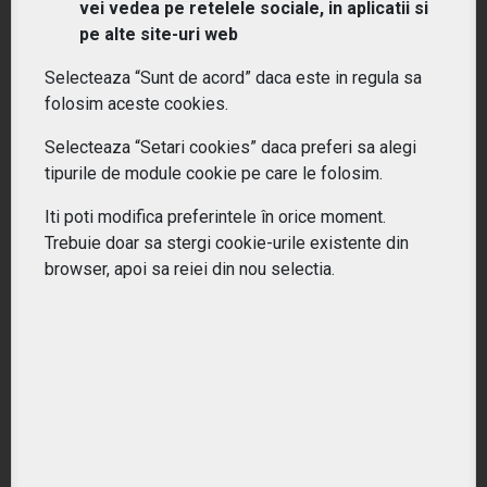
Ce este un ETF?
vei vedea pe retelele sociale, in aplicatii si
pe alte site-uri web
De ce sa investiti in ETF-uri?
Selecteaza “Sunt de acord” daca este in regula sa
folosim aceste cookies.
Pentru cine sunt potrivite ETF-urile?
Selecteaza “Setari cookies” daca preferi sa alegi
tipurile de module cookie pe care le folosim.
Cum difera ETF-urile de fondurile mutuale?
Iti poti modifica preferintele în orice moment.
Ce tipuri de ETF-uri exista?
Trebuie doar sa stergi cookie-urile existente din
browser, apoi sa reiei din nou selectia.
Ce costuri implica investitiile in ETF-uri??
Cum pot urmari performanta unui ETF?
Cum aleg un ETF potrivit pentru portofoliul meu?
Care este diferenta intre ETF-uri active si pasive?