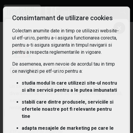
Consimtamant de utilizare cookies
×
Colectam anumite date in timp ce utilizezi website-
ul etf-uri.ro, pentru a-i asigura functionarea corecta,
pentru a-ti asigura siguranta in timpul navigarii si
Nu am gasit niciun ETF!
pentru a respecta reglementarile in vigoare.
De asemenea, avem nevoie de acordul tau in timp
Ce este un ETF?
Sterge filtrele
ce navighezi pe etf-uri.ro pentru a:
studia modul în care utilizezi site-ul nostru
Un Exchange Traded Fund (ETF) este un fond
si alte servicii pentru a le putea imbunatati
diversificat de active care se tranzacționează la bursă,
similar cu acțiunile, oferind o modalitate simplă și
stabili care dintre produsele, serviciile si
rentabilă de diversificare a portofoliului.
ofertele noastre pot fi relevante pentru
Întrebări și răspunsuri
tine
adapta mesajele de marketing pe care le
ETF-uri.ro oferit de
TradeVille